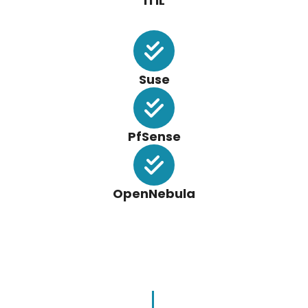
ITIL
Suse
PfSense
OpenNebula