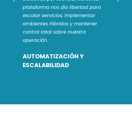
plataforma nos dio libertad para
rendi
en
escalar servicios, implementar
virtua
ambientes híbridos y mantener
técni
control total sobre nuestra
tomar
ucho
operación.
REN
AUTOMATIZACIÓN Y
ESCALABILIDAD