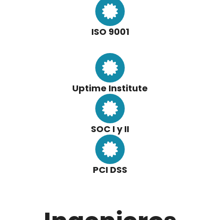
ISO 9001
Uptime Institute
SOC I y II
PCI DSS