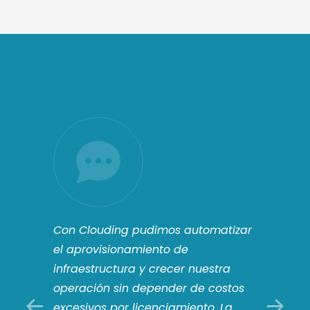
Con Clouding pudimos automatizar
Evalu
cia
el aprovisionamiento de
AWS y
stos
infraestructura y crecer nuestra
permi
miento
operación sin depender de costos
perso
ente a
excesivos por licenciamiento. La
nuest